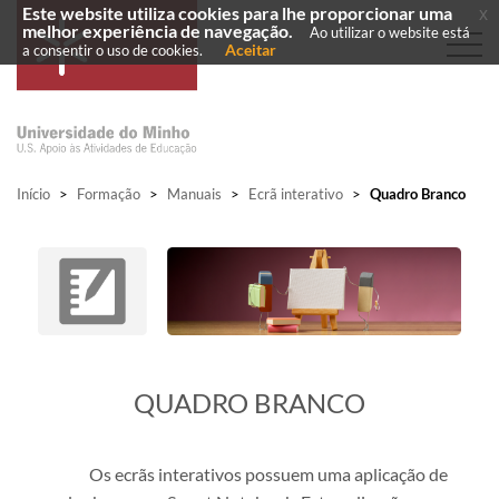
Este website utiliza cookies para lhe proporcionar uma
x
melhor experiência de navegação.
Ao utilizar o website está
Aceitar
a consentir o uso de cookies.
Início
>
Formação
>
Manuais
>
Ecrã interativo
>
Quadro Branco
​QUADRO BRANCO
Os ecrãs interativos possuem uma aplicação de