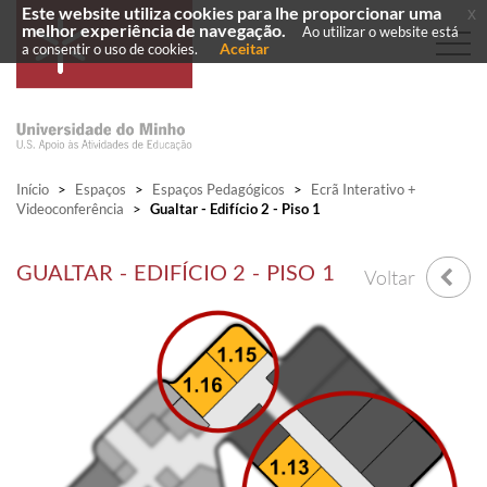
Este website utiliza cookies para lhe proporcionar uma
x
melhor experiência de navegação.
Ao utilizar o website está
Aceitar
a consentir o uso de cookies.
Início
>
Espaços
>
Espaços Pedagógicos
>
Ecrã Interativo +
Videoconferência
>
Gualtar - Edifício 2 - Piso 1
GUALTAR - EDIFÍCIO 2 - PISO 1
Voltar