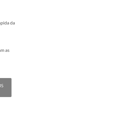
ápida da
am as