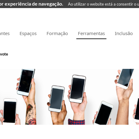
hor experiência de navegação.
Ao utilizar o website está a consentir o 
antes
Espaços
Formação
Ferramentas
Inclusão
vote