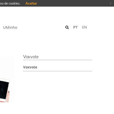
Aceitar
x
uso de cookies.
UMinho
PT
EN
Voxvote
Voxvote