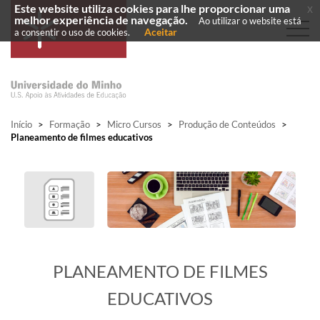
Este website utiliza cookies para lhe proporcionar uma
x
melhor experiência de navegação.
Ao utilizar o website está
Aceitar
a consentir o uso de cookies.
Início
>
Formação
>
Micro Cursos
>
Produção de Conteúdos
>
Planeamento de filmes educativos
​PLANEAMENTO DE FILMES
EDUCATIVOS