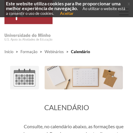
Este website utiliza cookies para lhe proporcionar uma
x
melhor experiência de navegação.
Ao utilizar o website está
Aceitar
a consentir o uso de cookies.
Início
>
Formação
>
Webinários
>
Calendário
​CALENDÁRIO
Consulte, no calendário abaixo, as formações que