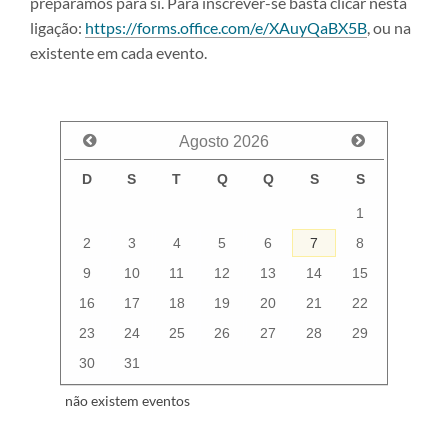
preparámos para si. Para inscrever-se basta clicar nesta
ligação:
https://forms.office.com/e/XAuyQaBX5B
, ou na
existente em cada evento.
Agosto
2026
D
S
T
Q
Q
S
S
1
2
3
4
5
6
7
8
9
10
11
12
13
14
15
16
17
18
19
20
21
22
23
24
25
26
27
28
29
30
31
não existem eventos