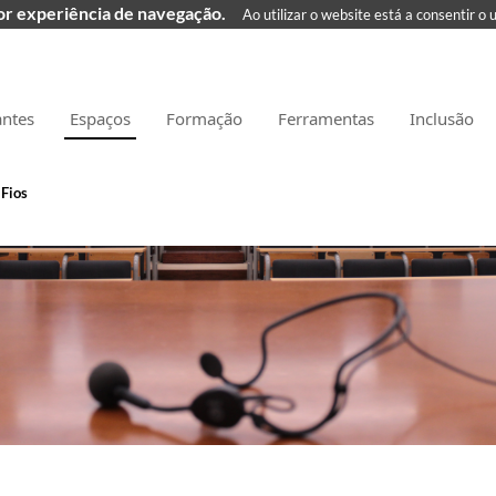
hor experiência de navegação.
Ao utilizar o website está a consentir o 
antes
Espaços
Formação
Ferramentas
Inclusão
Fios