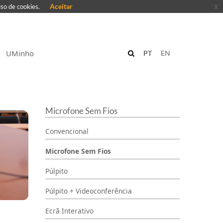
Aceitar
x
uso de cookies.
UMinho
PT
EN
Microfone Sem Fios
Convencional
Microfone Sem Fios
Púlpito
Púlpito + Videoconferência
Ecrã Interativo