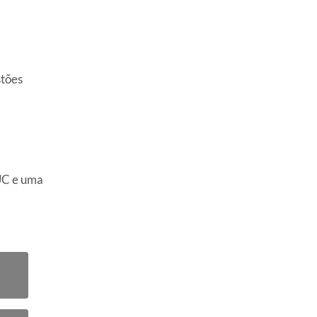
stões
UC e uma