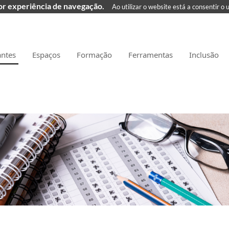
hor experiência de navegação.
Ao utilizar o website está a consentir o 
antes
Espaços
Formação
Ferramentas
Inclusão