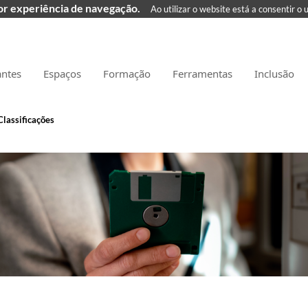
hor experiência de navegação.
Ao utilizar o website está a consentir o 
antes
Espaços
Formação
Ferramentas
Inclusão
Classificações