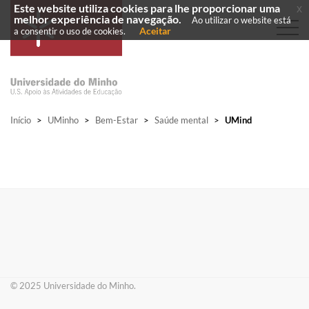
Este website utiliza cookies para lhe proporcionar uma
x
melhor experiência de navegação.
Ao utilizar o website está
Aceitar
a consentir o uso de cookies.
Início
>
UMinho
>
Bem-Estar
>
Saúde mental
>
UMind
© 2025 ​Universidade do Minho.