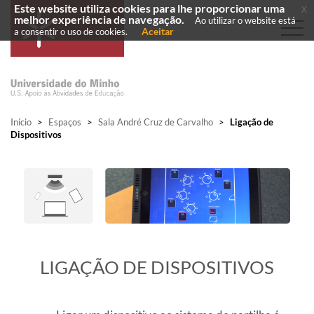
Este website utiliza cookies para lhe proporcionar uma
x
melhor experiência de navegação.
Ao utilizar o website está
Aceitar
a consentir o uso de cookies.
Início
>
Espaços
>
Sala André Cruz de Carvalho
>
Ligação de
Dispositivos
​LIGAÇÃO DE DISPOSITIVOS