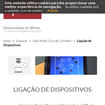
Este website utiliza cookies para lhe proporcionar uma
x
melhor experiência de navegação.
Ao utilizar o website está
Aceitar
a consentir o uso de cookies.
Início
>
Espaços
>
Sala André Cruz de Carvalho
>
Ligação de
Dispositivos
​LIGAÇÃO DE DISPOSITIVOS