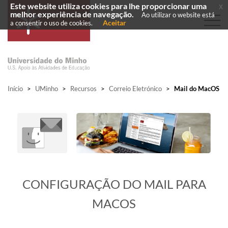
Este website utiliza cookies para lhe proporcionar uma
x
melhor experiência de navegação.
Ao utilizar o website está
Aceitar
a consentir o uso de cookies.
Início
>
UMinho
>
Recursos
>
Correio Eletrónico
>
Mail do MacOS
​CONFIGURAÇÃO DO MAIL PARA
MACOS